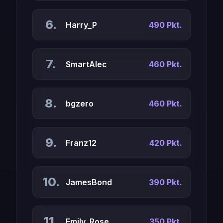
6.
Harry_P
490 Pkt.
7.
SmartAlec
460 Pkt.
8.
bgzero
460 Pkt.
9.
Franz12
420 Pkt.
10.
JamesBond
390 Pkt.
11.
Emily_Rose
350 Pkt.