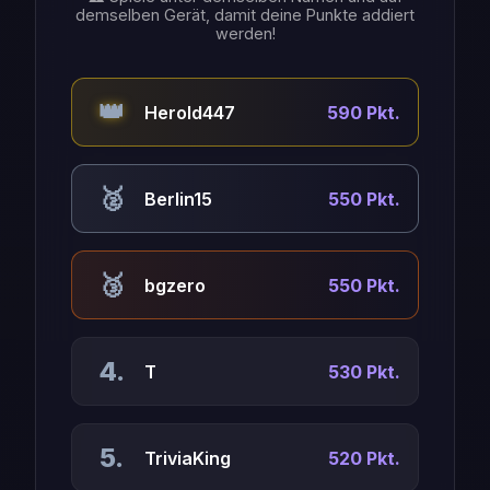
demselben Gerät, damit deine Punkte addiert
werden!
👑
Herold447
590 Pkt.
🥈
Berlin15
550 Pkt.
🥉
bgzero
550 Pkt.
4.
T
530 Pkt.
5.
TriviaKing
520 Pkt.