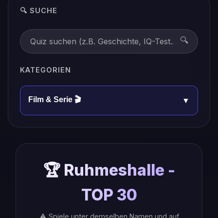
🔍 SUCHE
🔍
KATEGORIEN
Film & Serie 🎬
▼
🏆 Ruhmeshalle -
TOP 30
⚠️ Spiele unter demselben Namen und auf