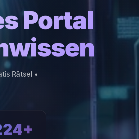
s Portal
inwissen
is Rätsel •
224+