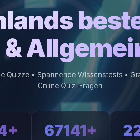
lands beste
z & Allgeme
ue Quizze • Spannende Wissenstests • Grat
Online Quiz-Fragen
4+
67141+
2