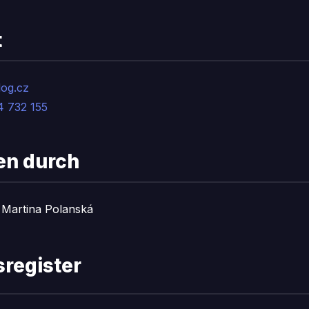
t
og.cz
 732 155
ten durch
Martina Polanská
sregister