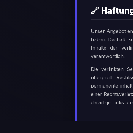
🔗 Haftung
Unser Angebot enth
haben. Deshalb kö
Inhalte der verli
verantwortlich.
Die verlinkten S
überprüft. Rechts
permanente inhalt
einer Rechtsverle
derartige Links u
©️ Urhebe