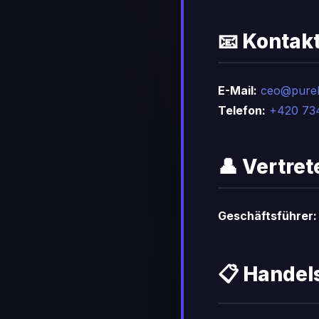
📧 Kontak
E-Mail:
ceo@purel
Telefon:
+420 734
👤 Vertre
Geschäftsführer:
📋 Handel