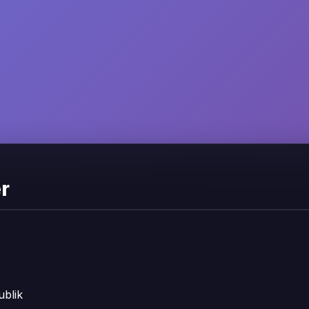
r
blik