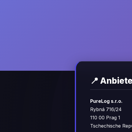
📍 Anbiete
PureLog s.r.o.
Rybná 716/24
110 00 Prag 1
Tschechische Repu