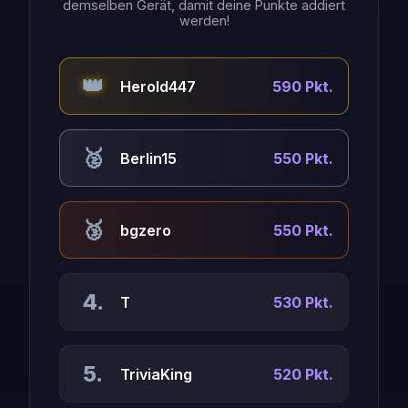
demselben Gerät, damit deine Punkte addiert
werden!
👑
Herold447
590 Pkt.
🥈
Berlin15
550 Pkt.
🥉
bgzero
550 Pkt.
4.
T
530 Pkt.
5.
TriviaKing
520 Pkt.