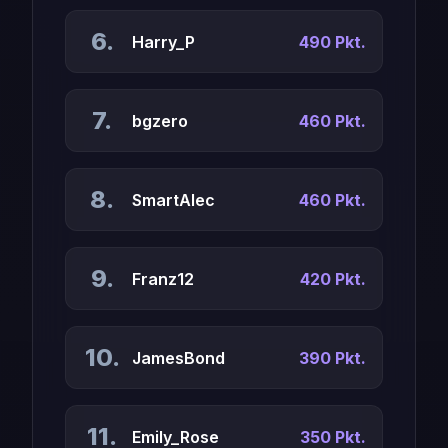
6.
Harry_P
490 Pkt.
7.
bgzero
460 Pkt.
8.
SmartAlec
460 Pkt.
9.
Franz12
420 Pkt.
10.
JamesBond
390 Pkt.
11.
Emily_Rose
350 Pkt.