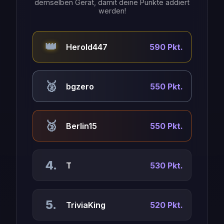
demselben Gerät, damit deine Punkte addiert
werden!
👑
Herold447
590 Pkt.
🥈
bgzero
550 Pkt.
🥉
Berlin15
550 Pkt.
4.
T
530 Pkt.
5.
TriviaKing
520 Pkt.