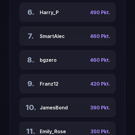
6.
Harry_P
490 Pkt.
7.
SmartAlec
460 Pkt.
8.
bgzero
460 Pkt.
9.
Franz12
420 Pkt.
10.
JamesBond
390 Pkt.
11.
Emily_Rose
350 Pkt.