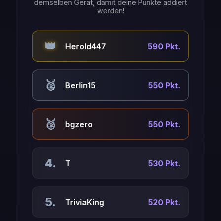
demselben Gerät, damit deine Punkte addiert
werden!
👑
Herold447
590 Pkt.
🥈
Berlin15
550 Pkt.
🥉
bgzero
550 Pkt.
4.
T
530 Pkt.
5.
TriviaKing
520 Pkt.