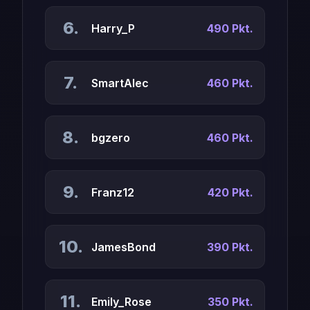
6.
Harry_P
490 Pkt.
7.
SmartAlec
460 Pkt.
8.
bgzero
460 Pkt.
9.
Franz12
420 Pkt.
10.
JamesBond
390 Pkt.
11.
Emily_Rose
350 Pkt.