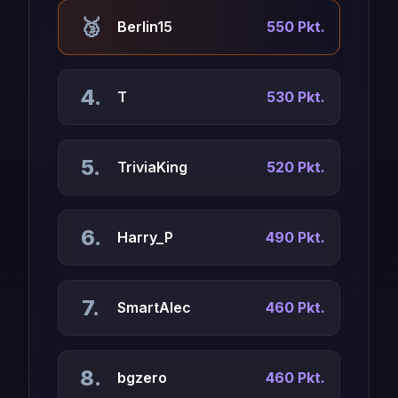
🥉
Berlin15
550 Pkt.
4.
T
530 Pkt.
5.
TriviaKing
520 Pkt.
6.
Harry_P
490 Pkt.
7.
SmartAlec
460 Pkt.
8.
bgzero
460 Pkt.