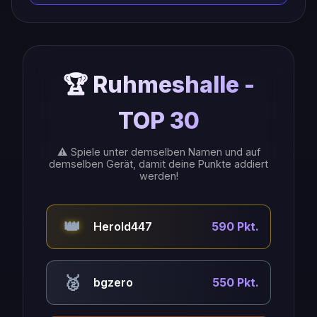
🏆 Ruhmeshalle -
TOP 30
⚠️ Spiele unter demselben Namen und auf
demselben Gerät, damit deine Punkte addiert
werden!
👑
Herold447
590 Pkt.
🥈
bgzero
550 Pkt.