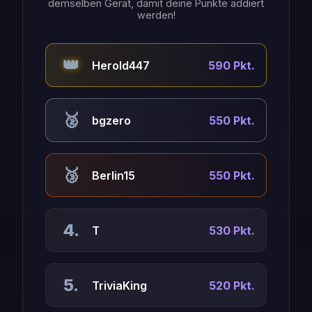
demselben Gerät, damit deine Punkte addiert
werden!
👑
Herold447
590 Pkt.
🥈
bgzero
550 Pkt.
🥉
Berlin15
550 Pkt.
4.
T
530 Pkt.
5.
TriviaKing
520 Pkt.