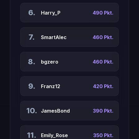
6.
Harry_P
490 Pkt.
7.
SmartAlec
460 Pkt.
8.
bgzero
460 Pkt.
9.
Franz12
420 Pkt.
10.
JamesBond
390 Pkt.
11.
Emily_Rose
350 Pkt.