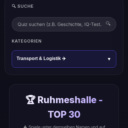
🔍 SUCHE
🔍
KATEGORIEN
Transport & Logistik ✈️
▼
🏆 Ruhmeshalle -
TOP 30
⚠️ Spiele unter demselben Namen und auf