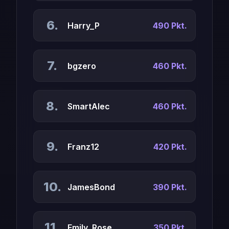
6.
Harry_P
490 Pkt.
7.
bgzero
460 Pkt.
8.
SmartAlec
460 Pkt.
9.
Franz12
420 Pkt.
10.
JamesBond
390 Pkt.
11.
Emily_Rose
350 Pkt.