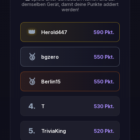
demselben Gerät, damit deine Punkte addiert
werden!
👑
Herold447
590 Pkt.
🥈
bgzero
550 Pkt.
🥉
Berlin15
550 Pkt.
4.
T
530 Pkt.
5.
TriviaKing
520 Pkt.