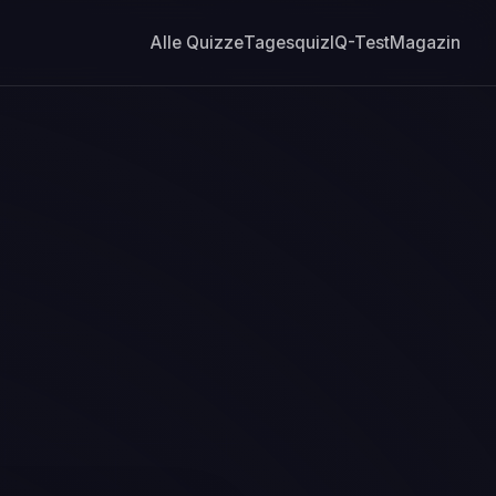
Alle Quizze
Tagesquiz
IQ-Test
Magazin