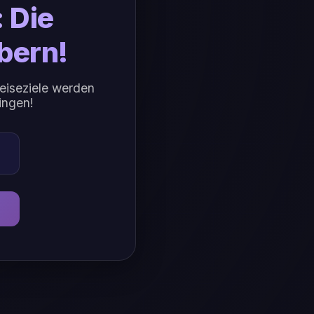
 Die
obern!
Reiseziele werden
ingen!