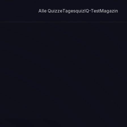
Alle Quizze
Tagesquiz
IQ-Test
Magazin