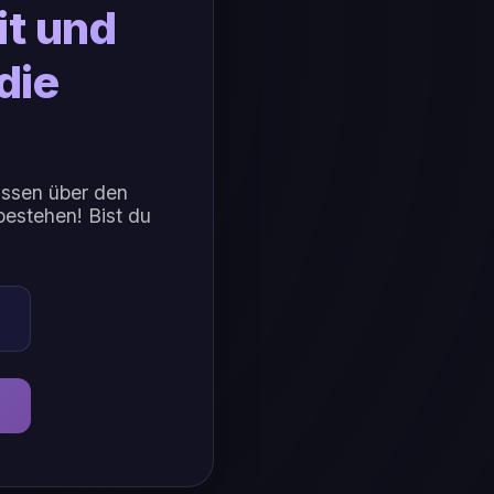
t und
die
issen über den
estehen! Bist du