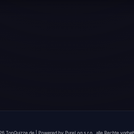
6 TopQuizze.de | Powered by PureLog s.r.o., alle Rechte vorbeh