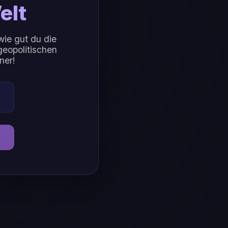
elt
wie gut du die
geopolitischen
ner!