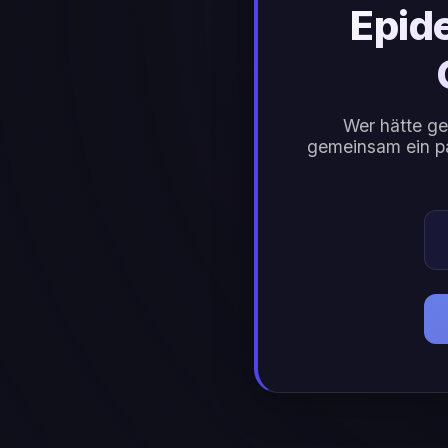
Epid
Wer hätte g
gemeinsam ein pa