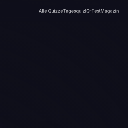
Alle Quizze
Tagesquiz
IQ-Test
Magazin