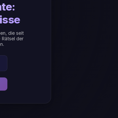
te:
isse
en, die seit
 Rätsel der
n.