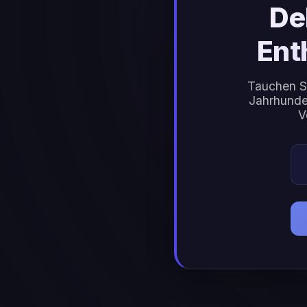
De
Ent
Tauchen Si
Jahrhunder
V