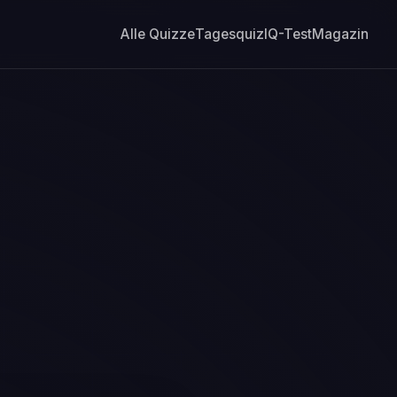
Alle Quizze
Tagesquiz
IQ-Test
Magazin