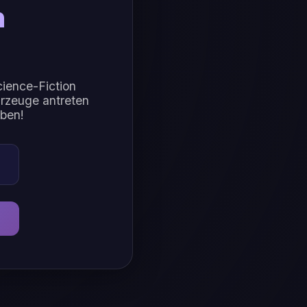
n
cience-Fiction
hrzeuge antreten
aben!