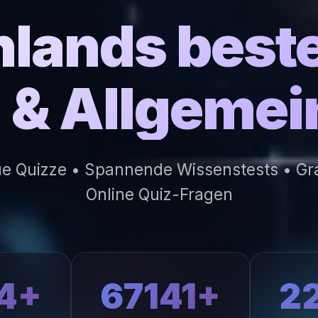
lands beste
z & Allgeme
ue Quizze • Spannende Wissenstests • Grat
Online Quiz-Fragen
4+
67141+
2