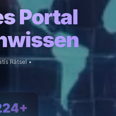
s Portal
inwissen
is Rätsel •
224+